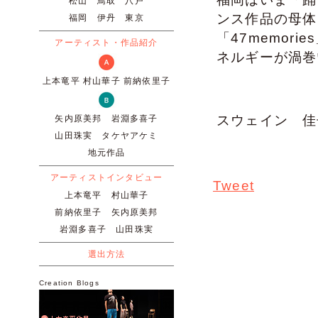
松山
鳥取
八戸
ンス作品の母体
福岡
伊丹
東京
「47memor
アーティスト・作品紹介
ネルギーが渦巻
上本竜平
村山華子
前納依里子
スウェイン 佳
矢内原美邦
岩淵多喜子
山田珠実
タケヤアケミ
地元作品
アーティストインタビュー
Tweet
上本竜平
村山華子
前納依里子
矢内原美邦
岩淵多喜子
山田珠実
選出方法
Creation Blogs