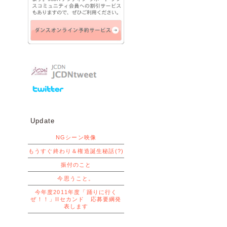
Update
NGシーン映像
もうすぐ終わり＆権造誕生秘話(?)
振付のこと
今思うこと。
今年度2011年度「踊りに行く
ぜ！！」IIセカンド 応募要綱発
表します