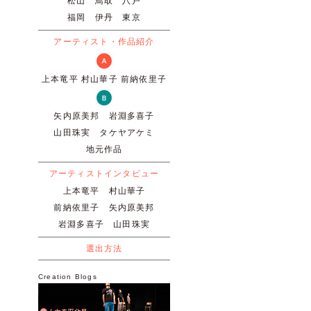
松山
鳥取
八戸
福岡
伊丹
東京
アーティスト・作品紹介
上本竜平
村山華子
前納依里子
矢内原美邦
岩淵多喜子
山田珠実
タケヤアケミ
地元作品
アーティストインタビュー
上本竜平
村山華子
前納依里子
矢内原美邦
岩淵多喜子
山田珠実
選出方法
Creation Blogs