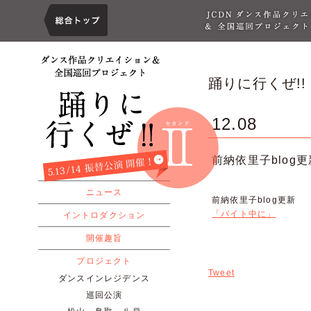
踊りに行くぜ!!
12.08
前納依里子blog更
ニュース
前納依里子blog更新
「バイト中に」
イントロダクション
開催趣旨
プロジェクト
Tweet
ダンスインレジデンス
巡回公演