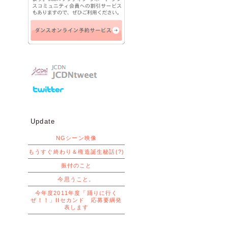
Update
NGシーン映像
もうすぐ終わり＆権造誕生秘話(?)
振付のこと
今思うこと。
今年度2011年度「踊りに行く
ぜ！！」IIセカンド 応募要綱発
表します