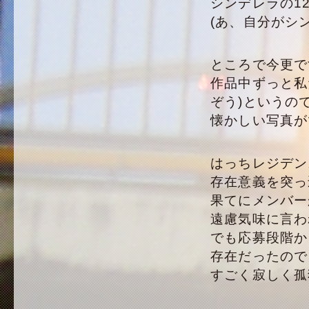
シンデレラの1
(あ、自分がシ
ところで今更で
作品中ずっと私
ぞう)というの
懐かしい写真が
はっちレジデン
存在意義を突っ
果てにメンバー
遠慮気味に言わ
でも応募段階か
存在だったので
すごく寂しく孤