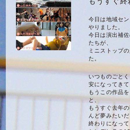
もうすぐ終
今日は地域セン
やりました。
今日は演出補佐
たちが、
ミニストップの
た。
いつものごとく
安になってきて
もうこの作品を
と、
もうすぐ去年の
んど夢みたいだ
終わりになって