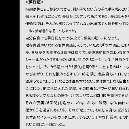
＜夢日記＞
宿題は夢日記。朝起きてから、利き手でない方の手で夢を描くとい
個人それぞれにとって、夢日記はリアルな断片であり、 夢と現実
作過程では、それが、知り合って間もない出演者７人達を知ってゆ
てゆく参考書となることもあった。
自分自身でも夢日記をつけることが、夢見の筋トレになった。
潜在意識やいわゆる変性意識に入っていくための「ツボ」探しにも
夢、白昼夢を表現する身体性は様々で、夢遊病的動きのような動きか
シュールだったりするものもある。特にクリエーション３、４日あ
をシェアし、そこから溢れ出た「振り」を踊り手と共有するのはとても
かびあがり、それを掴みとるオモシロさを感じ、私自身もハイにな
間違ってるでしょう！」などとは誰も言わない。夢は果てしなく自由
と、こじつけ的に形に入れた途端、 その自由なパワーが奪い取られ
ある種シンプルな私の振り付けでは、リズムと間（ま）を重視するが
ぞれが真実の「瞬間」を込めていかないと 妙に陳腐になり、肉体か
確か６日を過ぎたあたりに、それが起こった。わたし自身も、振りを
具体的なイメージをカラダに還元するという丁寧な作業や、その
ないと感じた一瞬だった。