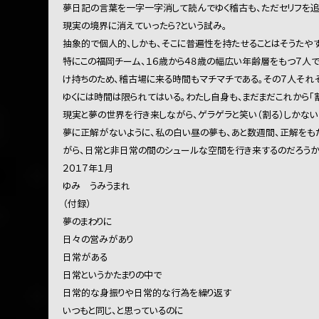
夢日記の言葉を一字一字消して読んでゆく稽古も、ただセリフを追
現実の境界に消えていったら？という試み。
抽象的で個人的、しかも、そこに普遍性を持たせることはそうたやす
特にこの福岡チーム、１６歳から４８歳の幅広い年齢層をもつ７人
け持ちのため、稽古場に来る時間もマチマチである。その７人そ
ゆくには時間は限られてはいる。わたし自身も、まだまだこれから「割
現実と夢の世界を行き来しながら、ゲラゲラと笑い（割る）しかない
夢に正解がないように、私の白い昼の夢も、あと数週間、正解をもた
がら、日常と非日常の間のシュールな空間を行き来するのだろうか
２０１７年１月
ゆみ うみうまれ
（付録）
夢のまわりに
日々の営みがあり
日常がある
日常というかたまりの中で
日常的な身振りや日常的な行為を繰り返す
いつもと同じ、と思っているのに