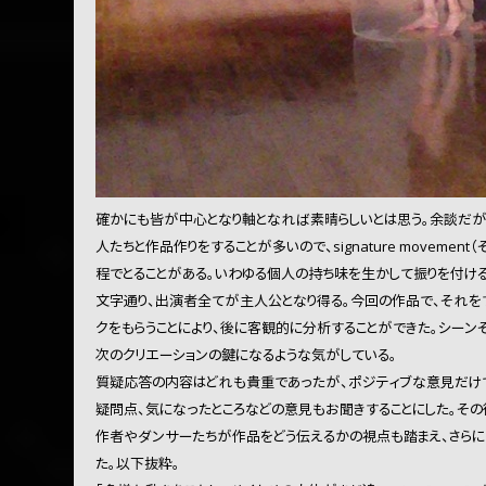
確かにも皆が中心となり軸となれば素晴らしいとは思う。余談だ
人たちと作品作りをすることが多いので、signature movem
程でとることがある。いわゆる個人の持ち味を生かして振りを付ける
文字通り、出演者全てが主人公となり得る。今回の作品で、それを
クをもらうことにより、後に客観的に分析することができた。シー
次のクリエーションの鍵になるような気がしている。
質疑応答の内容はどれも貴重であったが、ポジティブな意見だけで
疑問点、気になったところなどの意見もお聞きすることにした。その
作者やダンサーたちが作品をどう伝えるかの視点も踏まえ、さら
た。以下抜粋。