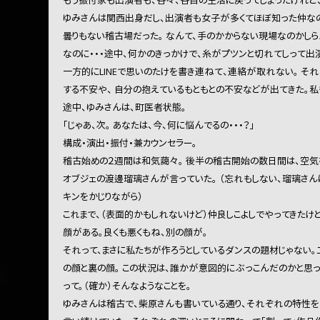
もう振付家も出演者も、各々、各自の生活に戻ってしまったけれど、 
ゆみさんは関西出身だし、出演者も女子が多くてほぼ知った仲なの
曇りもない稽古場だった。 なんて、手のかからない現場なのかしら
なのに・・・途中、何かのきっかけで、糸がプツンと切れてしって出
一方的にLINEで思いのたけを書き連ねて、連絡が取れない。 そ
する不安や、 自分の抱えているもともとの不安などが出てきた。私
途中、ゆみさんは、町医者状態。
「じゃあ、次。 あなたは、今、何に悩んでるの・・・？」
構成・演出・振付・兼カウンセラー。
稽古始めの２週間は和気藹々。 後半の稽古開始の数日間は、空気を
オブジェの渡邊瑠璃さんが言っていた。 （忘れもしない、瑠璃さ
キンをかじりながら）
これまで、（表面的かもしれないけど）仲良しこよしでやってきたけど
顔がある。良くも悪くもね、別の顔が。
それって、まさに私たちが作ろうとしているダンスの題材じゃない。二面性
の顔と裏の顔。 この状況は、誰かが意図的にぶっこんだのかと思っ
って。（確か）そんなようなことを。
ゆみさんは稽古で、柴原さんも書いている通り、それぞれの特性を引