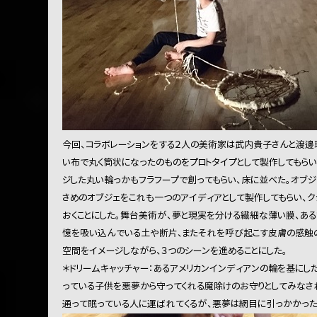
今回、コラボレーションをする２人の美術家は武内貴子さんと渡邊
い布で丸く筒状になったのものをプロトタイプとして製作してもらい
ジした丸い輪っかもフラフープで創ってもらい、床に並べた。オブ
さめのオブジェをこれも一つのアイディアとして製作してもらい、
おくことにした。舞台美術が、夢と現実を分ける繊細な薄い膜、あ
憶を吸い込んでいる土や断片、またそれを呼び起こす皮膚の感触
空間をイメージしながら、３つのシーンを進めることにした。
＊ドリームキャッチャー：あるアメリカンインディアンの輪を基にし
っている子供を悪夢から守ってくれる魔除けのお守りとしてみなさ
通って眠っている人に運ばれてくるが、悪夢は網目に引っかかった