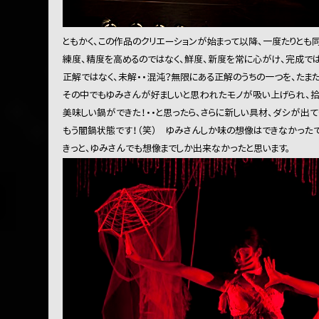
ともかく、この作品のクリエーションが始まって以降、一度たりとも
練度、精度を高めるのではなく、鮮度、新度を常に心がけ、完成では
正解ではなく、未解・・混沌？無限にある正解のうちの一つを、たまた
その中でもゆみさんが好ましいと思われたモノが吸い上げられ、拾
美味しい鍋ができた！・・と思ったら、さらに新しい具材、ダシが出て
もう闇鍋状態です！（笑） ゆみさんしか味の想像はできなかったで
きっと、ゆみさんでも想像までしか出来なかったと思います。