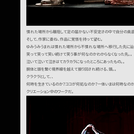
慣れた場所から離陸して足の届かない不安定さの中で自分の奥底
そして、作家に委ね、作品に覚悟を持って望む。
ゆみうみうまれは慣れた場所から不慣れな場所へ移行した先に辿り
笑って笑って笑い続けて笑う事が何なのかわからなくなった先。。
泣いて泣いて泣きはてカラカラになったところにあったもの。。
胴体と頭を繋ぐ境界線を越えて振り回され続ける、頭。。
クラクラとして、、
何時を生きているのか？ココが何処なのか？一体いまは何時なのか
クリエーション中のワークだ。