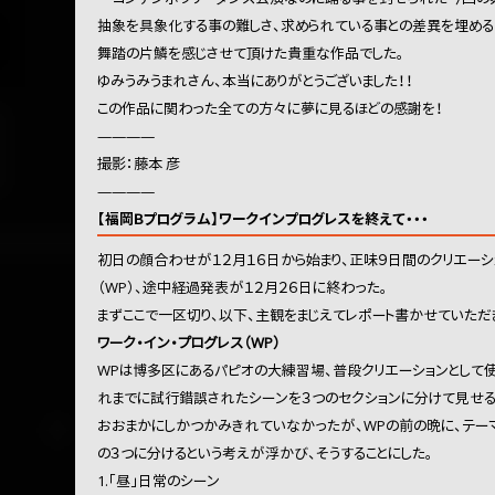
抽象を具象化する事の難しさ、求められている事との差異を埋める
舞踏の片鱗を感じさせて頂けた貴重な作品でした。
ゆみうみうまれさん、本当にありがとうございました！！
この作品に関わった全ての方々に夢に見るほどの感謝を！
――
――
撮影：藤本 彦
――
――
【福岡Ｂプログラム】ワークインプログレスを終えて・・・
初日の顔合わせが１２月１６日から始まり、正味９日間のクリエーシ
（WP）、途中経過発表が１２月２６日に終わった。
まずここで一区切り、以下、主観をまじえてレポート書かせていただ
ワーク・イン・プログレス（WP）
WPは博多区にあるパピオの大練習場、普段クリエーションとして
れまでに試行錯誤されたシーンを３つのセクションに分けて見せる
おおまかにしかつかみきれていなかったが、WPの前の晩に、テーマ
の３つに分けるという考えが浮かび、そうすることにした。
1.「昼」日常のシーン