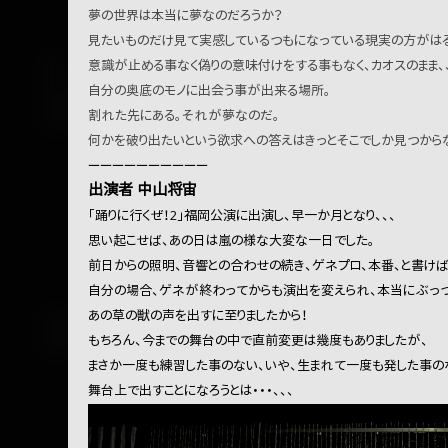
夢の世界は本当に夢なのだろうか？
見たいものだけ見て実感しているつもになっている現実の方がは
意識が止める事なく偽りの意味付けをする事もなく、カオスのまま、
自分の奥底のモノに出会う事が出来る場所。
割れた先にある。それが夢なのだ。
何かを破り出たいという欲求への答えはきっとそこでしか見つから
ーーーーーーーーーー
出演者 中山将宙
「踊りに行くぜ！2」福岡公演に出演し、早一か月となり、、、
思い起こせば、あの日は嵐の様な大変な一日でした。
前日からの照明、音響との合わせの続き、ゲネプロ、本番、と書け
自分の場合、ゲネが終わってからも演出を変えられ、本当にぶっ
あの草の獣の声を出すに至りましたから！
もちろん、今までの舞台の中で直前変更は幾度もありましたが、
まさか一度も練習した事のない、いや、生まれて一度も発した事の
舞台上で出すことになろうとは・・・、、、