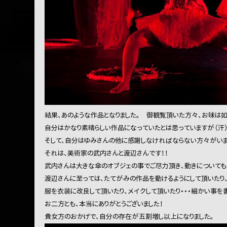
結果、あのような作品となりました。 御観覧頂いた方々、お味は如
自分はかなり素晴らしい作品になっていたとは思っていますが（汗）
そして、自分はゆみさんの他に感謝しなければならない方々がいま
それは、美術家の武内さんと渡辺さんです！！
武内さんは大きな傘のオブジェの事でご尽力頂き、動きについても
渡辺さんに至っては、たてがみの作品を動けるようにして頂いたり
服を衣装に改良して頂いたり、メイクして頂いたり・・・細かい事を書
お二方とも、本当にありがとうございました！
貴女方のおかげで、自分の存在が五割増し以上になりました。