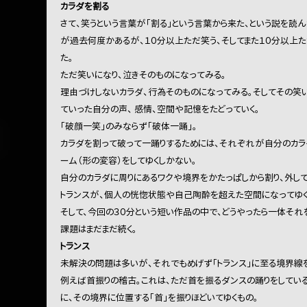
カラダを割る
さて、笑うという言葉が「割る」という言葉から来た、という説を読
が過去何度かあるが、１０分以上ただ笑う、そしてまた１０分以上
た。
ただ笑いになり、泣きそのものになってみる。
理由づけしないカラダ、行為そのものになってみる。そしてその笑
ていった自分の声、 感情、空間や記憶をたどっていく。
「破顔一笑」のみならず「破体一踊」。
カラダを割って破って一踊りするためには、それぞれが自分のカラダ
ーム（形の変容）をしてゆくしかない。
自分のカラダに周りにあるワクや境界をかたっぱしから割り、外して
トランスが、個人の恍惚状態や自己陶酔を超えた空間になってゆく
そして、今回の３０分という短い作品の中で、どうやったら一体それ
課題はまだまだ続く。
トランス
未解決の問題は多いが、それでもめげず「トランス」に至る境界線を
例えば首振りの稽古。これは、ただ首を振るダンスの踊りをしてい
に、その境界に位置する「首」を振りほどいてゆくもの。