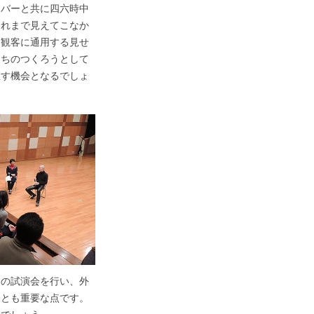
ンバーと共に四六時中
それまで見えてこなか
、観客に通用する見せ
たちのつくろうとして
直す機会となるでしょ
ての試演会を行い、外
ことも重要な点です。