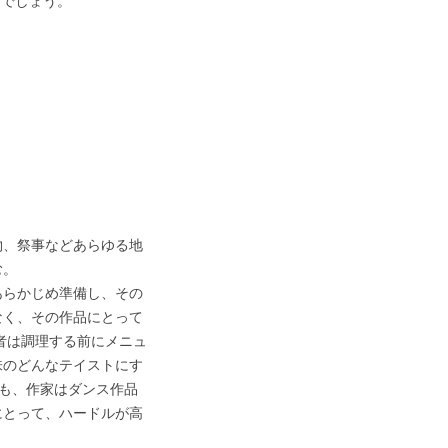
るでしょう。
物、祭事などあらゆる地
む。
あらかじめ準備し、その
なく、その作品にとって
者は調理する前にメニュ
味のどんなテイストにす
も、作家はダンス作品
にとって、ハードルが高