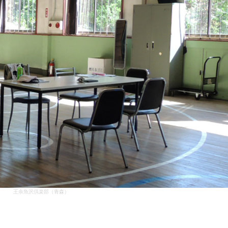
王余魚沢倶楽部（青森）