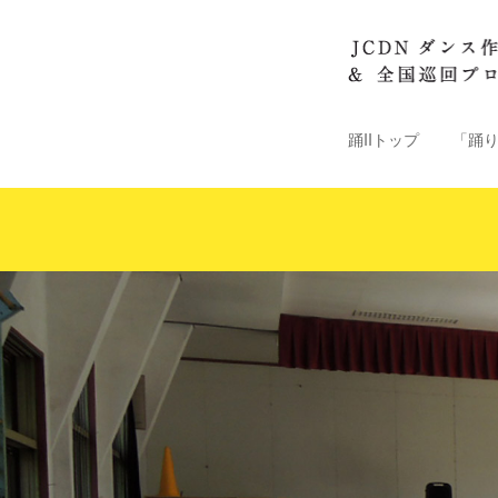
踊IIトップ
「踊り