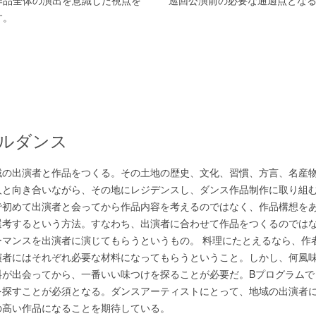
作品全体の演出を意識した視点を
巡回公演前の必要な通過点とな
す。
ナルダンス
域の出演者と作品をつくる。その土地の歴史、文化、習慣、方言、名産
人と向き合いながら、その地にレジデンスし、ダンス作品制作に取り組
で初めて出演者と会ってから作品内容を考えるのではなく、作品構想を
選考するという方法。すなわち、出演者に合わせて作品をつくるのでは
ーマンスを出演者に演じてもらうというもの。 料理にたとえるなら、作
演者にはそれぞれ必要な材料になってもらうということ。しかし、何風
料が出会ってから、一番いい味つけを探ることが必要だ。Bプログラムで
を探すことが必須となる。ダンスアーティストにとって、地域の出演者
の高い作品になることを期待している。