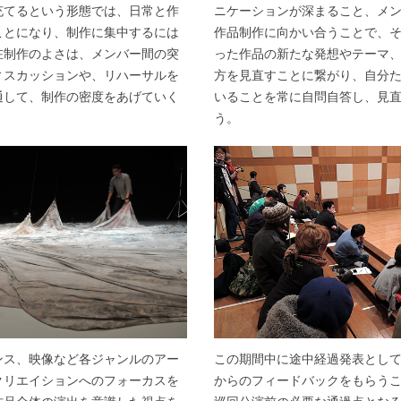
充てるという形態では、日常と作
ニケーションが深まること、メ
ことになり、制作に集中するには
作品制作に向かい合うことで、
在制作のよさは、メンバー間の突
った作品の新たな発想やテーマ
ィスカッションや、リハーサルを
方を見直すことに繋がり、自分
通して、制作の密度をあげていく
いることを常に自問自答し、見
う。
ンス、映像など各ジャンルのアー
この期間中に途中経過発表とし
クリエイションへのフォーカスを
からのフィードバックをもらう