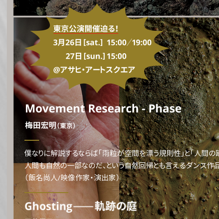
僕なりに解説するならば「雨粒が空間を漂う規則性」と「人間の
人間も自然の一部なのだ、という自然回帰とも言えるダンス作品
（飯名尚人/映像作家・演出家）