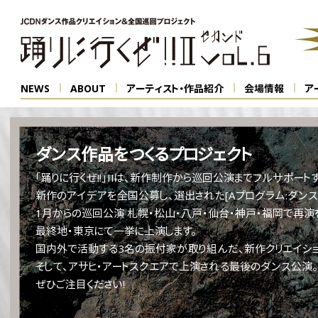
NEWS
ABOUT
アーティスト・作品紹介
会場情報
ア
ダンス作品をつくるプロジェクト
「踊りに行くぜ!!」IIは、新作制作から巡回公演までフルサポートする
新作のアイデアを全国公募し、選出された[Aプログラム:ダンス
1月からの巡回公演 札幌・松山・八戸・仙台・神戸・福岡で再演を
最終地・東京にて一挙に上演します。
国内外で活動する3名の振付家が取り組んだ、新作クリエイショ
そして、アサヒ・アートスクエアで上演される最後のダンス公演。
ぜひご注目ください!