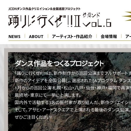
NEWS
ABOUT
アーティスト・作品紹介
会場情報
ア
ダンス作品をつくるプロジェクト
「踊りに行くぜ!!」IIは、新作制作から巡回公演までフルサポートする
新作のアイデアを全国公募し、選出された[Aプログラム:ダンス
1月からの巡回公演 札幌・松山・八戸・仙台・神戸・福岡で再演を
最終地・東京にて一挙に上演します。
国内外で活動する3名の振付家が取り組んだ、新作クリエイショ
そして、アサヒ・アートスクエアで上演される最後のダンス公演。
ぜひご注目ください!