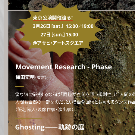
僕なりに解説するならば「雨粒が空間を漂う規則性」と「人間の
人間も自然の一部なのだ、という自然回帰とも言えるダンス作品
（飯名尚人/映像作家・演出家）