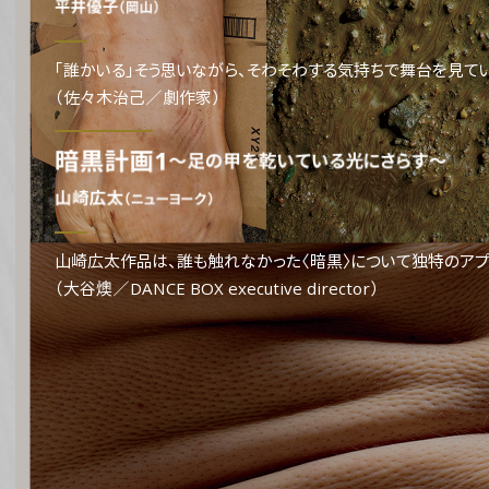
「誰かいる」そう思いながら、そわそわする気持ちで舞台を見て
（佐々木治己／劇作家）
山崎広太作品は、誰も触れなかった〈暗黒〉について独特のアプ
（大谷燠／DANCE BOX executive director）