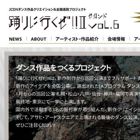
NEWS
ABOUT
アーティスト・作品紹介
会場情報
ア
ダンス作品をつくるプロジェクト
「踊りに行くぜ!!」IIは、新作制作から巡回公演までフルサポートする
新作のアイデアを全国公募し、選出された[Aプログラム:ダンス
1月からの巡回公演 札幌・松山・八戸・仙台・神戸・福岡で再演を
最終地・東京にて一挙に上演します。
国内外で活動する3名の振付家が取り組んだ、新作クリエイショ
そして、アサヒ・アートスクエアで上演される最後のダンス公演。
ぜひご注目ください!