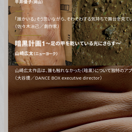
「誰かいる」そう思いながら、そわそわする気持ちで舞台を見て
（佐々木治己／劇作家）
山崎広太作品は、誰も触れなかった〈暗黒〉について独特のアプ
（大谷燠／DANCE BOX executive director）