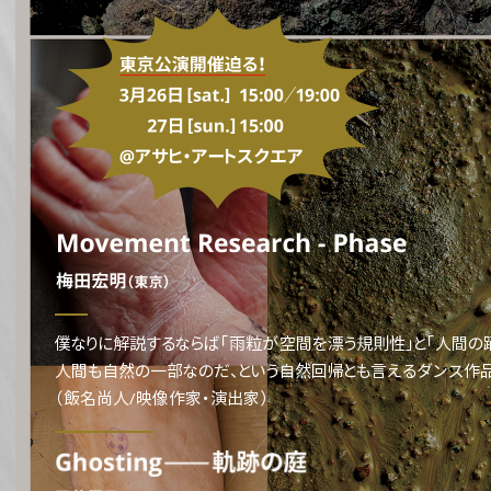
僕なりに解説するならば「雨粒が空間を漂う規則性」と「人間の
人間も自然の一部なのだ、という自然回帰とも言えるダンス作品
（飯名尚人/映像作家・演出家）