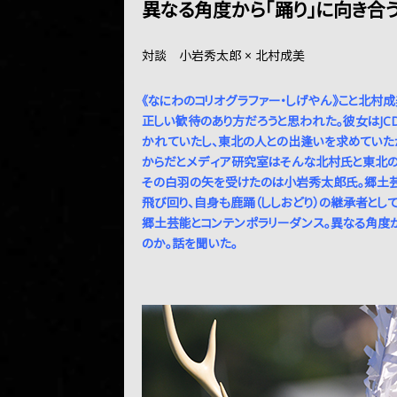
異なる角度から「踊り」に向き合う
対談 小岩秀太郎 × 北村成美
《なにわのコリオグラファー・しげやん》こと北村
正しい歓待のあり方だろうと思われた。彼女はJC
かれていたし、東北の人との出逢いを求めていた
からだとメディア研究室はそんな北村氏と東北の“
その白羽の矢を受けたのは小岩秀太郎氏。郷土
飛び回り、自身も鹿踊（ししおどり）の継承者と
郷土芸能とコンテンポラリーダンス。異なる角度
のか。話を聞いた。