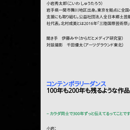
小岩秀太郎（こいわ しゅうたろう）
岩手県一関市舞川地区出身。東京を拠点に全国
支援にも取り組む。公益社団法人全日本郷土芸
社代表。北村成美とは2016年「三陸国際芸術祭」
聞き手 伊藤みや（からだとメディア研究室）
対談撮影 千田優太（アーツグラウンド東北）
コンテンポラリーダンス
100年も200年も残るような作
− カラダ同士で300年ずっと伝えてるってことで
小岩：