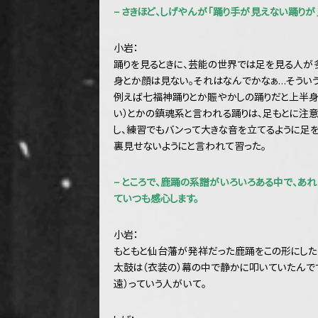
− さきほど、しげやんが「踊り手が見えない踊りが
小岩：
踊りを見るときに、芸能の世界では足を見る人が
身とか顔は見ない。それはなんでかなぁ…そうい
例えば七福神踊りとか賑やかしの踊りだと上半身
い）とかの鎮魂系と言われる踊りは、足もとに注意
し、練習でもバンって大きな音を立てるように足を
裏見せないようにと言われて習った。
− ところで、鹿踊の系譜がいろいろある中で、あ
ていつも感心します。
小岩：
もともと仙台藩が発祥だった鹿踊をこの形にした
太鼓は（衣装の）幕の中で静かに叩いていたんで
遠）っていう人がいて。