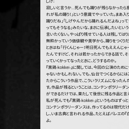
しげ：
寂しいと言うか…死んでも踊りが残らなかったら意
れが私の踊り！」という意識でやっていた。まあ
踊りだね」「しげやんだから踊れるんだよね」って
ってもそうなる」みたいな、まさに伝承したいとい
言いたくない。やっぱり残せている人は残してはり
無粋かっていう価値観や美学から、踊りをつくりだ
ときはね「行くんじゃー！明日死んでもええんじゃ
たんですけど、それは若かったからできる話で、そ
っていくかってなったときに、どうするのか。
『黒鶏-kokkei-』に関しては、今回の公演のた
ゃないかもしれない。でも、仙台でつくるからには
たからこういう作品で、こういうリズムになったん
す。作品が残るということは、コンテンポラリーダ
ができるだけでは、果たして後世に残る作品と言え
私が死んでも『黒鶏-kokkei-』というものはず
コンテンポラリーダンスは、作ってるのは現代だけ
し、いま古典と言われる作品、たとえばバレエの『
よ。