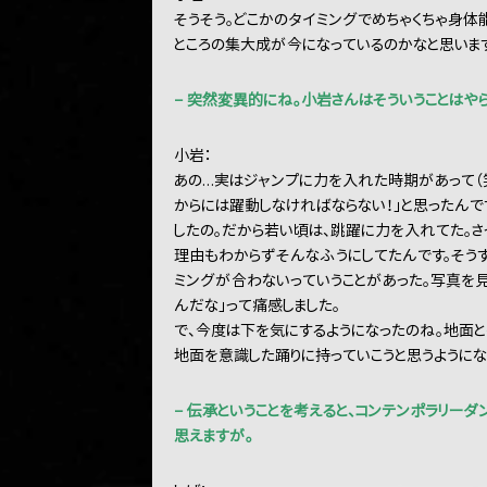
そうそう。どこかのタイミングでめちゃくちゃ身体
ところの集大成が今になっているのかなと思います
− 突然変異的にね。小岩さんはそういうことはや
小岩：
あの…実はジャンプに力を入れた時期があって（笑
からには躍動しなければならない！」と思ったんで
したの。だから若い頃は、跳躍に力を入れてた。さ
理由もわからずそんなふうにしてたんです。そうす
ミングが合わないっていうことがあった。写真を
んだな」って痛感しました。
で、今度は下を気にするようになったのね。地面と
地面を意識した踊りに持っていこうと思うようにな
− 伝承ということを考えると、コンテンポラリー
思えますが。