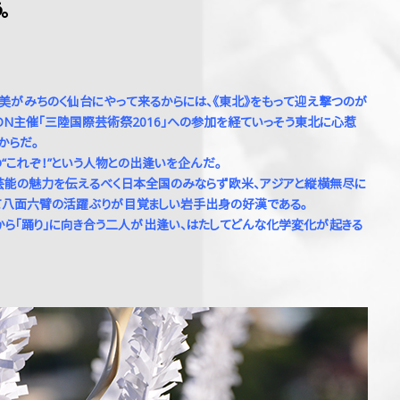
。
成美がみちのく仙台にやって来るからには、《東北》をもって迎え撃つのが
DN主催「三陸国際芸術祭2016」への参加を経ていっそう東北に心惹
からだ。
これぞ！”という人物との出逢いを企んだ。
芸能の魅力を伝えるべく日本全国のみならず欧米、アジアと縦横無尽に
して八面六臂の活躍ぶりが目覚ましい岩手出身の好漢である。
から「踊り」に向き合う二人が出逢い、はたしてどんな化学変化が起きる