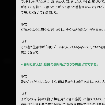
で、それを見たときに「あ！あかんことをしたんや！」と気づい
が引くのを待って、ばっと上がってばっと着替えたんですけど
て短パン穿いて行きました。
小岩：
どういうふうに思うんでしょうね。全くちがう変な生き物みたい
しげ：
その違う生き物が「同じプールに入っているなんて！」という雰
感じになって。
− 異形と言えば、鹿踊の造形もかなりの異形ぶりですね。
小岩：
脅かされたりはしないけど、僕は見守られ感があるね。あと、
しげ：
子どもの時、初めて獅子舞を見たときの感覚って憶えていて、
踊を見たときもその感じがあって。鹿踊を初めて見たのは新長