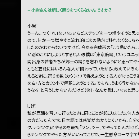
− 小岩さんは新しく踊りをつくらないんですか？
小岩：
うーん…つく「れ」ないな。いちどステップを一つ増やそうと思
ので、何か一つ増やすと流れ的に次の動きに移れなくなっちゃ
したのかわからないですけど、今ある完成形の「こう動いたら、
か別のことにしようとすると。いま僕は「東京鹿踊」というユニ
関出身の若者たちが郷土の踊りを忘れないようにと思ってや
ともと芸能にはいろんな人が関わっていたから、敢えていろん
えるときに、踊りを数（カウント）で捉えようとする人がけっこう
を右・左とカウントで解釈しようとする。でもね、うまく行かない
うなる」と言うしかないんだけど（笑）。なんか難しいなあと思っ
しげ：
私が鹿踊を習いに行ったときに同じことが起こりました。何人
の方だったんです。日本語では感覚がわかりにくいから、自分
ク、テンツク」とやるのを最初「ワン、ツー」でやってたんだけ
らテンツクでやった方がいいってことで、一生懸命ローマ字で「T