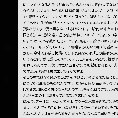
に「はっ！」となるんやけど声も掛けられへんし、顔も見てな
からない。もしかしたらあれは隣の奥さんかもしれん…ぐらい
で、顔洗ってウォーキング行こうと思ったら、舗装されてない道
そこへ何か生き物が「さささささっ」てやって来るんですよ。そ
鶏はトサカまで真っ黒なんですよほんとに。一瞬何が来たかわ
同じぐらいの近さと急に居る感じがね、コワいんですよ。クロ
い。で、けっこうな数が居るんですよ。最初に出会うのは2、3羽
ここウォーキング行くの！？」って躊躇するくらいの肝試し感が
から村全体で野放し状態。でも不思議なのは、「この鶏はうちの
いてるとさすがに鶏にも慣れてきて、2週間もいるとね、雛が
も見えるんですよ(笑)。すごい面白くて。でも猫もおるねん。
ですよ。それぞれ成り立ってるんですよ。
そこの村では全く普通のことなんやけど、よそから来た私にと
にとっては異形のものなんですよ。だから、私が毎朝歩いてい
してるのとまったく同じ感覚なんですよ、きっと。はてさて、ど
れが日常の中にあるっていうことを感じたんです。
ほんで、プールに行ったんですよ。フツーに水着をきて。で、更
すよ。「なんでやろ？」と思いながらも、フツーに泳いでた。そ
んはんねん。肌見せたらあかんかったの。なんなら黒いチャド