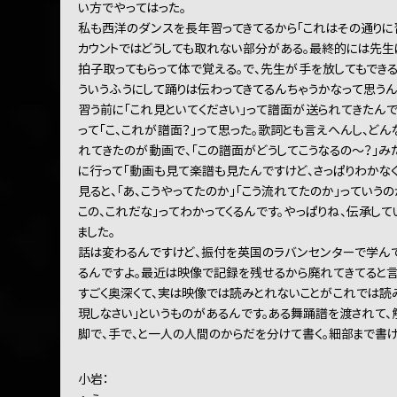
い方でやってはった。
私も西洋のダンスを長年習ってきてるから「これはその通りに
カウントではどうしても取れない部分がある。最終的には先生
拍子取ってもらって体で覚える。で、先生が手を放してもでき
ういうふうにして踊りは伝わってきてるんちゃうかなって思うん
習う前に「これ見といてください」って譜面が送られてきたん
って「こ、これが譜面？」って思った。歌詞とも言えへんし、ど
れてきたのが動画で、「この譜面がどうしてこうなるの～？」み
に行って「動画も見て楽譜も見たんですけど、さっぱりわかなく
見ると、「あ、こうやってたのか」「こう流れてたのか」っていう
この、これだな」ってわかってくるんです。やっぱりね、伝承し
ました。
話は変わるんですけど、振付を英国のラバンセンターで学んで
るんですよ。最近は映像で記録を残せるから廃れてきてると言
すごく奥深くて、実は映像では読みとれないことがこれでは読
現しなさい」というものがあるんです。ある舞踊譜を渡されて、
脚で、手で、と一人の人間のからだを分けて書く。細部まで書け
小岩：