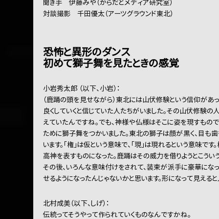
聞き手 伊藤みや（からだとメディア研究室）
対談撮影 千田優太（アーツグラウンド東北）
恐怖と異形のダンス
初めて獅子舞を見たときの感覚
小岩秀太郎 （以下、小岩）：
（鹿踊の頭を見せながら）東北には山伏修験という信仰があ
良くしていくと信じていた人たちがいました。その山伏修験の
えていたんですね。でも、神様や仏様はそこに姿を現すもので
ために獅子舞をつかいました。東北の獅子は顔が黒く、目も歯
います。「権」は仮という意味で、「現」は現れるという意味で
高神を表すものになった。鹿踊はその威力を借りようとこうい
その後、いろんな意味付けをされて、装束が派手に豪華になっ
せるようになったんじゃないかと思います。形になって見えると
北村成美（以下、しげ）：
伝統ってそうやって作られていくものなんですかね。