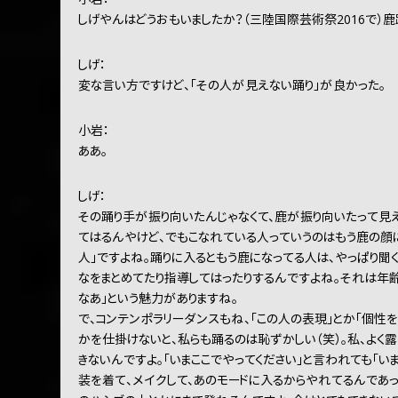
しげやんはどうおもいましたか？（三陸国際芸術祭2016で）鹿
しげ：
変な言い方ですけど、「その人が見えない踊り」が良かった。
小岩：
ああ。
しげ：
その踊り手が振り向いたんじゃなくて、鹿が振り向いたって見
てはるんやけど、でもこなれている人っていうのはもう鹿の顔
人」ですよね。踊りに入るともう鹿になってる人は、やっぱり聞
なをまとめてたり指導してはったりするんですよね。それは年齢
なあ」という魅力がありますね。
で、コンテンポラリーダンスもね、「この人の表現」とか「個性
かを仕掛けないと、私らも踊るのは恥ずかしい（笑）。私、よく
きないんですよ。「いまここでやってください」と言われても「い
装を着て、メイクして、あのモードに入るからやれてるんであっ