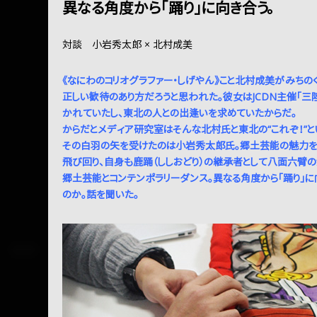
異なる角度から「踊り」に向き合う。
対談 小岩秀太郎 × 北村成美
《なにわのコリオグラファー・しげやん》こと北村成美がみちの
正しい歓待のあり方だろうと思われた。彼女はJCDN主催「三
かれていたし、東北の人との出逢いを求めていたからだ。
からだとメディア研究室はそんな北村氏と東北の“これぞ！”
その白羽の矢を受けたのは小岩秀太郎氏。郷土芸能の魅力を
飛び回り、自身も鹿踊（ししおどり）の継承者として八面六臂
郷土芸能とコンテンポラリーダンス。異なる角度から「踊り」
のか。話を聞いた。