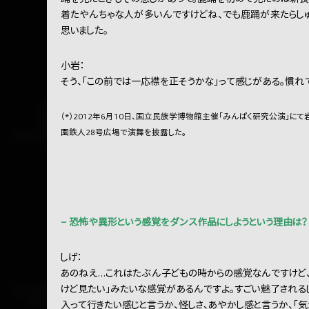
着たやんちゃな人が多いんですけどね、でも鹿踊が来たらしゅ
思いました。
小岩：
そう、「この前では一応襟を正そうかな」って感じがある。慣れ
（*）2012年6月10日、国立民族学博物館主催「みんぱく研究公演
園鉄人28号広場で演舞を披露した。
− 恐怖や異形という感覚をダンス作品にしようという理由は？
しげ：
あのねえ…これはたぶん子どもの時からの感覚なんですけど、
けど見たい」みたいな感覚があるんですよ。すごい魅了される
入って行きたい感じと言うか、怪しさ、あやかし感と言うか、「