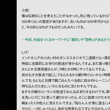
小岩：
僕は伝統のことを考えたことがなかった。形に残っているから「
300年くらいの歴史がありますが、古いものは1600年代か
と、今の形とはちがうものだったみたいです。
− 今回、作品をつくるキーワードに「異形」や「恐怖」があるそう
しげ：
インドネシアの小さい村のダンススタジオで二週間ぐらい滞在
時前に全国的にお祈りの放送が掛かるんですよ、まだ真っ暗
さんとか文房具屋さんが、5時とか6時にやってるんですよ。
自分もその放送で起こしてもらえるから朝5時ぐらいから1時
んです。もともと日課で朝ごはんたべる前に自分のトレーニン
持ち込んだときに、いろんなものに出くわすんですよ。
まずその朝のコーランの放送でみんなお祈りするわけです。滞
を洗いに行こうと思って通りかかったら、そこに装束つけたそ
瞬まったくの他人に見えたんですよ、「知らん人が家に居る！」
やけど、一切しゃべらんし余計な物音も立てずにやるから、い