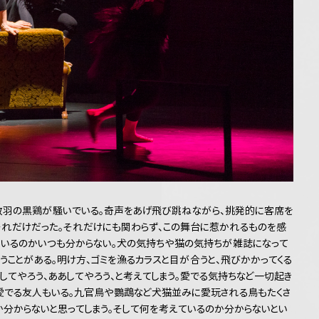
数羽の黒鶏が騒いでいる。奇声をあげ飛び跳ねながら、挑発的に客席を
それだけだった。それだけにも関わらず、この舞台に惹かれるものを感
ているのかいつも分からない。犬の気持ちや猫の気持ちが雑誌になって
ことがある。明け方、ゴミを漁るカラスと目が合うと、飛びかかってくる
うしてやろう、ああしてやろう、と考えてしまう。愛でる気持ちなど一切起き
を愛でる友人もいる。九官鳥や鸚鵡など犬猫並みに愛玩される鳥もたくさ
か分からないと思ってしまう。そして何を考えているのか分からないとい