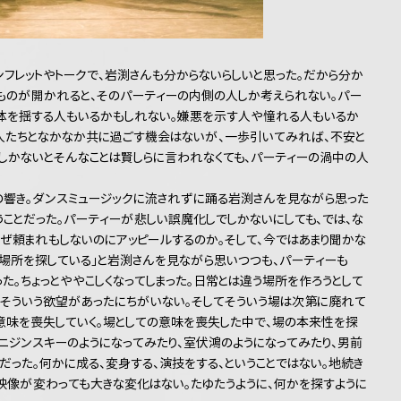
フレットやトークで、岩渕さんも分からないらしいと思った。だから分か
うものが開かれると、そのパーティーの内側の人しか考えられない。パー
体を揺する人もいるかもしれない。嫌悪を示す人や憧れる人もいるか
人たちとなかなか共に過ごす機会はないが、一歩引いてみれば、不安と
しかないとそんなことは賢しらに言われなくても、パーティーの渦中の人
その響き。ダンスミュージックに流されずに踊る岩渕さんを見ながら思った
うことだった。パーティーが悲しい誤魔化しでしかないにしても、では、な
なぜ頼まれもしないのにアッピールするのか。そして、今ではあまり聞かな
別の場所を探している」と岩渕さんを見ながら思いつつも、パーティーも
った。ちょっとややこしくなってしまった。日常とは違う場所を作ろうとして
っとそういう欲望があったにちがいない。そしてそういう場は次第に廃れて
意味を喪失していく。場としての意味を喪失した中で、場の本来性を探
ニジンスキーのようになってみたり、室伏鴻のようになってみたり、男前
だった。何かに成る、変身する、演技をする、ということではない。地続き
映像が変わっても大きな変化はない。たゆたうように、何かを探すように