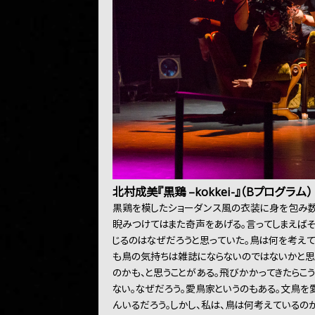
北村成美『黒鶏 –kokkei-』（Bプログラム）
黒鶏を模したショーダンス風の衣装に身を包み
睨みつけてはまた奇声をあげる。言ってしまえば
じるのはなぜだろうと思っていた。鳥は何を考え
も鳥の気持ちは雑誌にならないのではないかと思う
のかも、と思うことがある。飛びかかってきたらこ
ない。なぜだろう。愛鳥家というのもある。文鳥
んいるだろう。しかし、私は、鳥は何考えているの