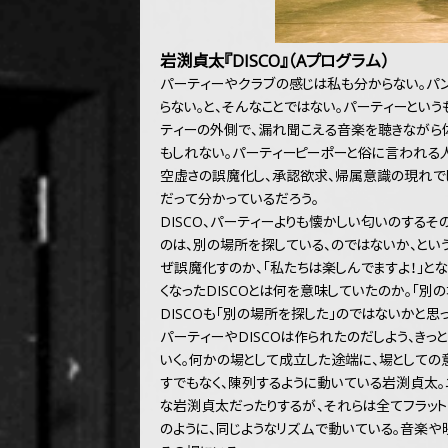
岩渕貞太『DISCO』（Aプログラム）
パーティーやクラブの感じは私も分からない。パン
らない。と、そんなことではない。パーティーとい
ティーの外側で、漏れ聞こえる音楽を聴きながら
もしれない。パーティーピーポーと俗に言われる
空虚さの誤魔化し、承認欲求、帰属意識の現れで
だって分かっているだろう。
DISCO、パーティーよりも懐かしい匂いのする
のは、別の場所を探している、のではないか、とい
ぜ誤魔化すのか、「私たちは楽しんでますよ！」と
くなったDISCOとは何を意味していたのか。「
DISCOも「別の場所を探した」のではないかと思
パーティーやDISCOは作られたのだしよう、き
いく。何かの場として成立した途端に、場としての
すでもなく、陳列するように動いている岩渕貞太。
な岩渕貞太だったりするが、それらは全てフラット
のように、同じようなリズムで動いている。音楽や