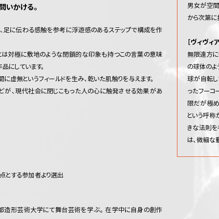
男女が空間
問いかける。
から次第に抒
りと、足に伝わる感触を参考に浮遊感のあるステップで構成を作
［ヴィヴィ
無限遠方に
とは対極に敷地のような閉鎖的な印象も持つこの言葉の意味
の球体のよ
品にしています。
球が自転し
間に虚無というフィールドを生み、乾いた肌触りを与えます。
ったフーコ
どが、現代社会に閉じこもった人の心に触発させる効果があ
限だが極め
という呼称
きな法則を
は、微細な
関西を拠点とする参加者より選出
、京都造形芸術大学にて舞台芸術を学ぶ。 在学中に自身の創作