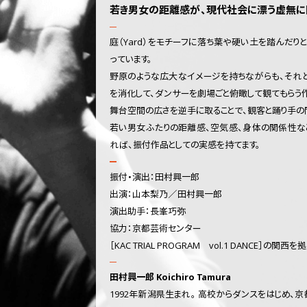
若き男女の距離感が、現代社会に漂う虚無に
庭（Yard）をモチーフに落ち葉や硬い土を踏んだ
っています。
野原のような広大なイメージを持ちながらも、それ
を消化して、ダンサーを劇場ごと俯瞰して観てもらう作
舞台空間の広さを逆手に取ることで、観客と踊り手の
若い男女ふたりの距離感、空気感、身体の関係性な
れば、振付作品としての実感を持てます。
振付・演出：田村興一郎
出演：山本梨乃／田村興一郎
演出助手：長峯巧弥
協力：京都芸術センター
［KAC TRIAL PROGRAM vol.1 DANCE］の
田村興一郎 Koichiro Tamura
1992年新潟県生まれ。 高校からダンスをはじめ