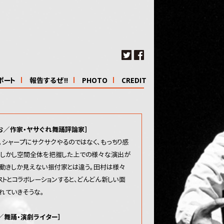
ポート
報告するぜ!!
PHOTO
CREDIT
お／作家・ヤサぐれ舞踊評論家］
。シャープにサクサクやるのではなく、もっちり感
。しかし空間全体を把握した上での様々な演出が
、動きしか見えない振付家とは違う。田村は様々
ストとコラボレーションすると、どんどん新しい面
れていきそうな。
／舞踊・演劇ライター］