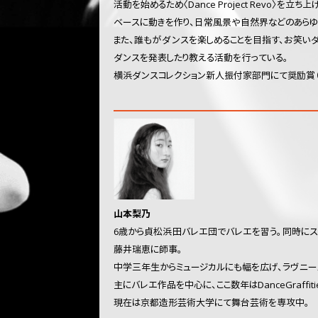
活動を始めるため〈Dance Project Revo
ベースに動きを作り、日常風景や自然界などのあらゆ
また、誰もがダンスを楽しめることを目指す、お笑い
ダンスを発表したり教える活動を行っている。
横浜ダンスコレクション新人振付家部門にて奨励賞（20
山本梨乃
6歳から貞松浜田バレエ団でバレエを習う。同時にス
藤井瑞恵に師事。
中学三年生からミュージカルにも幅を広げ、ラヴニー
主にバレエ作品を中心に、ここ数年はDanceGraff
現在は京都造形芸術大学にて舞台芸術を専攻中。