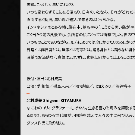
黒鶏。こっけい。黒いにわとり。
いつも変わらずそこに在る温もり、日々のいとなみ、それがどれだ
直面すると動揺。黒い鶏が運んで来るのはどっちかな。
インドネシアのとある村に滞在中、朝もやの向こうから黒い鶏がや
ごく当たり前の風景でも、余所者の私にとっては衝撃でした。世の
いつものことでありながら、見方によっては珍しかったり恐ろしかっ
日常とは非日常とは。無事とは有事とは。踊る身体とは踊らない身体
滑稽でお洒落な心意気は忘れずに、命題に向かって止まることはな
振付・演出：北村成美
出演：愛 和気／磯島未来／小野詩織／川畑えみり／渋谷裕子
北村成美 Shigemi KITAMURA
なにわのコリオグラファー・しげやん。生きる喜びと痛みを謳歌す
るあまり、あらゆる世代障がい国境を越えて人々の中に飛び込み、
ダンス作品に取り組む。