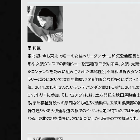
愛 和気
東北初、今も東北で唯一の女装ベリーダンサー。和気愛会座長と
形や女装ダンスでの舞踊ショーを定期的に行う。即興、女装、太鼓
たコンテンツを巧みに組み合わせた年齢性別不詳和洋折衷ダンス
ラリー越後において2015年鬱展、2016年暇会など多くにゲストと
催。 2014,2015年せんだいアンデパンダン展21に参加。2014,
ONアトリエに参加。そして2015年には、土方巽記念秋田舞踏会
る。また福祉施設への慰問なども幅広く活動中。広瀬川倶楽部の
禅寺通りやあら伊達な道の駅でのイベント。定禅寺２×３では出演
わる。 東北の地を背景に、常に斬新にしかし民衆の中で舞踊り中。