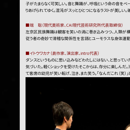
子がたまらなく可笑しい。音と舞踊が、呼吸という命の音をベー
りあげられてゆく。混沌がスッとひとつになるラストが美しい。
■端 聡（現代美術家、CAI現代芸術研究所代表取締役）
左京区民族舞踊は観客を笑いの渦に巻き込みつつ、人類が構
従う者の奇妙で滑稽な関係性を言語とユーモラスな身体運動
■イトウワカナ（劇作家、演出家、intro代表）
ダンスというものに思い込みなどわたしにはない、と思ってい
気づいた。軽くショックを受けたそこからは、存分に楽しんだ。
て客席の幼児が笑い転げ、泣き、また笑う。「なんだこれ（笑）」