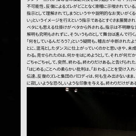
不可能性、反復によるズレがどことなく滑稽に示唆されている。
指示として理解されてしまうというやや説明的なお笑いがくる
い」というイメージを行えという指示であるとすぐさま展開さ
ベタにも思える仕掛けがベタから外される。指示は不明瞭な言
解明も究明もされずに、そういうものとして舞台は進んで行く
「何をしているんだろう？」という疑問も、稽古が中断された
とに、混沌としたダンスに仕上がっていくのかと思いきや、未
わる。見せられたのは、何かをはじめようとして、それが何だ
ごちゃごちゃして、突然、終わる。終わりだけある。と告げられた
「はじめる」ことへの柔らかい批判は、「おわる」ことを受け入
伝達、反復のズレと集団のパロディは、何も生み出さないまま、
に寂しいような恐ろしいような印象を与える。終わりだけがある