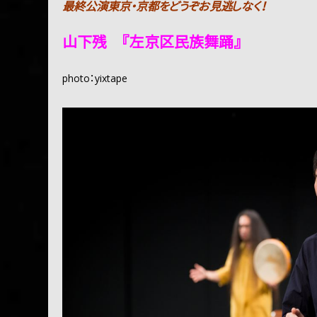
最終公演東京・京都をどうぞお見逃しなく！
山下残 『左京区民族舞踊』
photo：yixtape