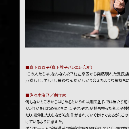
■真下百百子（真下教子バレエ研究所）
「この人たちは、なんなんだ？！」左京区から突然現れた異民
戸惑わせ、笑わせ、最後なんだかわかり合えたような気持ちに
■佐々木治己／劇作家
何もないところからはじめるというのは集団創作では当たり前の
か。何かをはじめるときには、それぞれが持ち寄った考えや技
たり、批判したりしながら創作がされていくわけであるが、この
けているように思えた。
ダンサー三人が指導者の模範実技を繰り返していく。やり方は