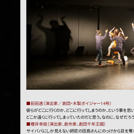
■前田透（演出家／劇団・木製ボイジャー14号）
彼らがどこに行くのか、どこに行ってしまうのか、という事を思
どこか遠くに行ってしまっていたのだと思う。なのに、なぜだろ
■櫻井幸絵（演出家、劇作家、劇団千年王國）
サイババにしか見えない師匠の田島さんにのっけから目を奪