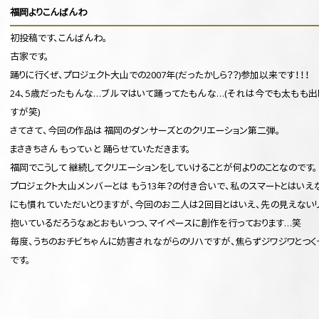
福岡よりこんばんわ
初投稿です、こんばんわ。
古家です。
踊りに行くぜ、プロジェクト大山での2007年(だったかしら？？)参加以来です！！！
24、5歳だったもんな…ブルマはいて踊ってたもんな…(それは今でも太もも出
すが笑)
さてさて、今回の作品は 福岡のダンサーズとのクリエーション第二弾。
まさきちさん もってぃ と 踊らせていただきます。
福岡でこうして 継続してクリエーションをしていけることが何よりのことなのです。
プロジェクト大山メンバーとは もう13年？の付き合いで、私のスマートとはいえ
にも慣れていただいとりますが、今回のお二人は２回目とはいえ、先の見えない
抱いているだろうなぁとおもいつつ、マイペースに創作を行っております…笑
毎度、うちのおチビちゃんに妨害されながらのリハですが、焦らずジワジワとつく
です。