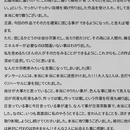
応募用紙に書いた『今、この現代に、踊りで植物が育つ、その力を信じれる何かを
い。』という、でっかいでっかい目標を掲げ作り出した作品を受け入れ、そして支
本当に有り難うございました。
正直、今回の作品でその力を確実に信じる事ができるようになった、と言えば嘘
ます。
ただ、信じるかどうかは自分次第だし、当たり前だけど、その為には人間の、踊
エネルギーが必要なのは間違いない事はわかりました。
私を含めるたくさんの人がその力をみることができるように、これからも、この作
深めて追求していこうと思います。
なんだか宗教家みたいな言葉になってしまいました(笑）
ダンサー2人には、本当に本当に本当に迷惑かけました！！！大人な2人は、舌打
くリハーサルに身を投じてくれました。
自分が大事だと思っていること、本当にやりたい事が、色んな事に隠れて見えな
況が何度も何度もあり、作っては壊し作っては壊しという作業を何度も繰り返し
日言っている事と今日言っている事が違う、なんて事が日常茶飯事で、本当に
した。なのに、いつも真面目に私のやろうとすること、言わんとすることを、流さ
取り体現しようとし続けてくださいました。本当に有り難うございました。絶対に他
は絶対に代わりは効きません！！そんな２人に出会えた事に感謝します。