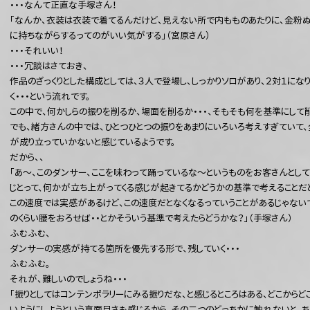
・・・なんて正直な手塚さん！
「なんか、衣装は衣装で着てるんだけど、見えない所で内もものあたりに、金粉ぬ
に持ちながらするってのがいい気がする」（宮原さん）
・・・それいい！
・・・冗談はさておき、
作品のざっくりとした構成としては、３人で登場し、しっかりソロがあり、２対１にな
く・・・という流れです。
この中で、何かしらの振りを削るか、場面を削るか・・・、そもそも何を基準にして削
でも、緒方さんの中では、ひとつひとつの振りをあまりにいろいろ考えすぎていて
が成り立っていかないと感じているようです。
だから、、
「あ～、このダンサー、ここを味わって踊っているな～というものをお客さんとし
じとって、何かが立ち上がってくる感じが起きてるかどうかの基準で考えることだと
この速度では実感があるけど、この速度だとなくなるっていうことがあるじゃないで
のくらい腰をおろせば・・とかそういう基準で考えたらどうかな？」（手塚さん）
ふむふむ、
ダンサーの実感が持てる箇所を優先する形で、残していく・・・
ふむふむ。
それが、難しいのでしょうね・・・
「振りとしてはコンテンポラリーにみる振りだな、と感じるところはある、どこからど