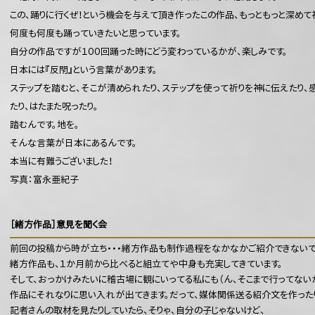
この、踊りに行くぜ！という機会を与えて頂き作ったこの作品、もっともっと深めて
何度も何度も踊っていきたいと思っています。
自分の作品ですが１００回踊った時にどう変わっているかが、楽しみです。
日本には『反閇』という言葉があります。
ステップを踏むと、そこが清められたり、ステップを使って祈りを神に伝えたり、
たり、はたまた呪ったり。
踏むんです。地を。
そんな言葉が日本にあるんです。
本当に有難うございました！
写真：富永亜紀子
［緒方作品］意見を聞く会
前回の投稿から時が立ち・・・緒方作品も制作過程をなかなかご紹介できないで
緒方作品も、１か月前から比べると組立てや中身も充実してきています。
そして、おっかけみたいに稽古場に観にいってる私にも（ん、そこまで行ってないか・
作品にそれなりに思い入れが出てきます。だって、媒体関係送る紹介文を作った
記者さんの取材を見たりしていたら、そりゃ、自分の子じゃないけど、