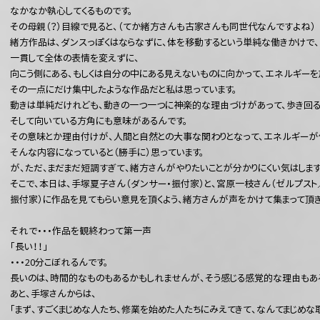
なかなか執心してくるものです。
その母親（？）目線で見ると、（てか緒方さんも古家さんも同世代なんですよね）
緒方作品は、ダンスっぽくはならなずに、体を移動するという単純な働きかけで、
一貫して全体の表情を変えずに、
向こう側にある、もしくは自分の中にある見えないものに向かって、エネルギー
その一点にだけ集中したような作品だと私は思っています。
動きは単純だけれども、動きの一つ一つに神楽的な理由づけがあって、歩き回る
そして向いている方角にも意味があるんです。
その意味とか理由付けが、人間と自然との大事な関わりとなって、エネルギーが作
そんな内容になっていると（勝手に）思っています。
が、ただ、まだまだ短調すぎて、緒方さんがやりたいことが分かりにくい気はします
そこで、本日は、手塚夏子さん（ダンサー・振付家）と、宮原一枝さん（ゼルプスト
振付家）に作品を見てもらい意見を頂くよう、緒方さんが声をかけて集まって頂き
それで・・・作品を観終わって第一声
「長い！！」
・・・20分こぼれるんです。
長いのは、時間的なものもあるかもしれませんが、そう感じる感覚的な理由もある
あと、手塚さんからは、
「まず、すごくまじめな人たち、修業を始めた人たちにみえてきて、なんてまじめな取