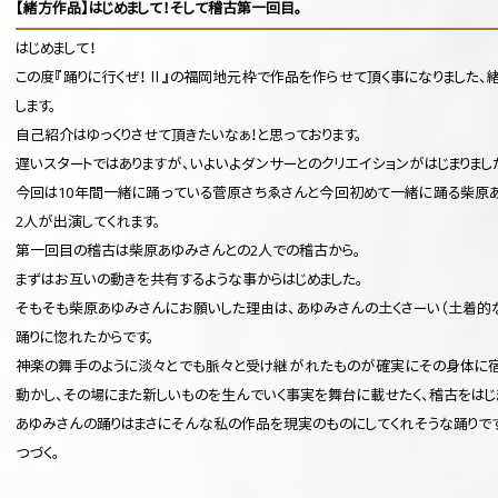
【緒方作品】はじめまして！そして稽古第一回目。
はじめまして！
この度『踊りに行くぜ！Ⅱ』の福岡地元枠で作品を作らせて頂く事になりました、
します。
自己紹介はゆっくりさせて頂きたいなぁ！と思っております。
遅いスタートではありますが、いよいよダンサーとのクリエイションがはじまりまし
今回は10年間一緒に踊っている菅原さちゑさんと今回初めて一緒に踊る柴原
2人が出演してくれます。
第一回目の稽古は柴原あゆみさんとの2人での稽古から。
まずはお互いの動きを共有するような事からはじめました。
そもそも柴原あゆみさんにお願いした理由は、あゆみさんの土くさーい（土着的
踊りに惚れたからです。
神楽の舞手のように淡々とでも脈々と受け継がれたものが確実にその身体に
動かし、その場にまた新しいものを生んでいく事実を舞台に載せたく、稽古をはじ
あゆみさんの踊りはまさにそんな私の作品を現実のものにしてくれそうな踊りです
つづく。