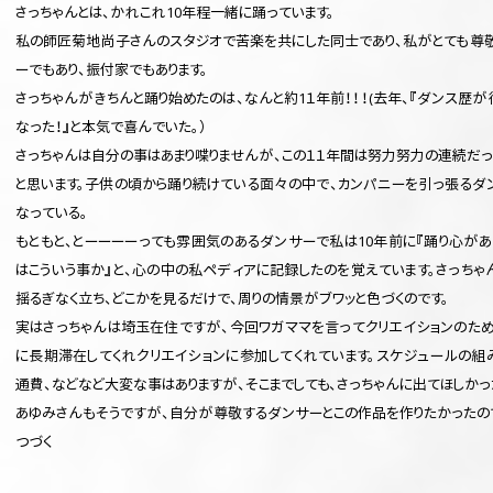
さっちゃんとは、かれこれ10年程一緒に踊っています。
私の師匠菊地尚子さんのスタジオで苦楽を共にした同士であり、私がとても尊
ーでもあり、振付家でもあります。
さっちゃんがきちんと踊り始めたのは、なんと約1１年前！！！(去年、『ダンス歴が
なった！』と本気で喜んでいた。）
さっちゃんは自分の事はあまり喋りませんが、この１１年間は努力努力の連続だっ
と思います。子供の頃から踊り続けている面々の中で、カンパニーを引っ張るダ
なっている。
もともと、とーーーーっても雰囲気のあるダンサーで私は10年前に『踊り心があ
はこういう事か』と、心の中の私ペディアに記録したのを覚えています。さっちゃ
揺るぎなく立ち、どこかを見るだけで、周りの情景がブワッと色づくのです。
実はさっちゃんは埼玉在住ですが、今回ワガママを言ってクリエイションのた
に長期滞在してくれクリエイションに参加してくれています。スケジュールの組
通費、などなど大変な事はありますが、そこまでしても、さっちゃんに出てほしかった
あゆみさんもそうですが、自分が尊敬するダンサーとこの作品を作りたかったの
つづく