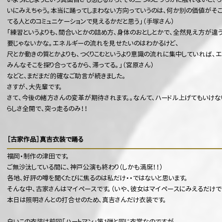
いようにしようという真面目さも感じるから、その二つのどっちかに触れないと、
いにみえちゃう。本当に踊ってしまわない方向っていうのは、何か別の価値がそ
てる人とのコミュニケーションで見えるかだと思う」（手塚さん）
「練習というよりも、間合いとかの詰め方、身体のおとしとかで、全然見え方が
要じゃないかな。エネルギーの流れを見せたいのはわかるけど、
尺とか動きの質とかよりも、つくりこむというより意識の流れに集中していれば、エ
みんなそこを探り合ってるから、滞ってる。」（宮原さん）
などと、まだまだ的確なご助言が続きました。
さすが、大先輩です。
さて、今後の緒方さんの変革が期待されます。。なんて、ハードル上げてもいけな
らしさ全開で、突っ走るのみ！！
［古家作品］真吉衣装で踊る
福岡・制作の津田です。
ご無沙汰している間に、神戸公演も終わり（しかも満席！！）
各地、好評の噂を聞くたびに焦るのは私だけ・・ではないと思います。
そんな中、古家さんはマイペースです。（いや、彼女はマイペースにみえるだけで
本日は照明さんとの打合せのため、真吉さんだけ衣装です。