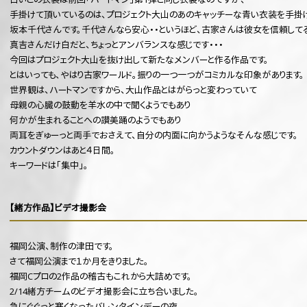
白いこの衣装は前回「ハートマン」第1弾と同じ衣裳なのですが、
手掛けて頂いているのは、プロジェクト大山のあのキャッチーな青い衣装を手掛
坂本千代さんです。千代さんなら安心・・というほど、古家さんは彼女を信頼してる
真吉さんだけ白だと、ちょっとアンバランスな感じです・・・
今回はプロジェクト大山を抜け出して新たなメンバーと作る作品です。
とはいっても、やはり古家ワールド。振りの一つ一つがコミカルな印象があります。
世界観は、ハートマンですから、大山作品とはがらっと変わっていて
母親の心臓の鼓動を羊水の中で聞くようでもあり
何かが生まれることへの讃美踊のようでもあり
両耳をぎゅーっと両手でおさえて、自分の内面に向かうようなそんな感じです。
カウントダウンはあと４日間。
キーワードは「集中」。
【緒方作品】ビデオ撮影会
福岡公演、制作の津田です。
さて福岡公演まで１か月をきりました。
福岡Cプロの2作品の稽古もこれから大詰めです。
2/14緒方チームのビデオ撮影会に立ち合いました。