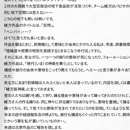
急にぐぐっと寒くなったバレンタインデーの夜。
２月の大商戦で大型百貨店の地下食品街が活気づく中、チーム緒方はパピオの地
同じ地下空間とは思えない・・・
こちらの地下も熱いは熱いです。
緒方作品のタイトルは、「反閇」。
「ヘンバイ」・・・？
はて？と思う方も多いと思います。
作品を観るときに、前情報として意味とか由来とかから入る私は、早速、辞書検索
「陰陽道や密教の呪術を実践するときおこなう歩行法」ですと。
それに私は、見ながら、一つ一つの振りの意味が気になったり、フォーメーションの
緒方作品は、「現代（いま）の神楽を舞う」としています。
構成や振付の由来や意味をこっそり教えてもらうと、へえ～っと思う事が多々あり
ただ、
見る方にあまり前情報は入れたくないと本人は言っているので、内容を詳しくは
「緒方版神楽」と言っておきます。
昔の人たちは踊りを通して祈り、踊る理由や意味があって踊ってきたのだけれど
緒方さんの作る踊りは、同じ神々に祈る踊りではありながら、意味を重視して踊る
踊ってたら、そして見てたら意味が生まれてきたというのを目指しているような気
年末の途中経過報告会の時よりも、振付も構成もぐぐっと作りこまれていて、期待
とかいう事を私が書いていいものか・・。
来週は古家作品のご報告を致します。