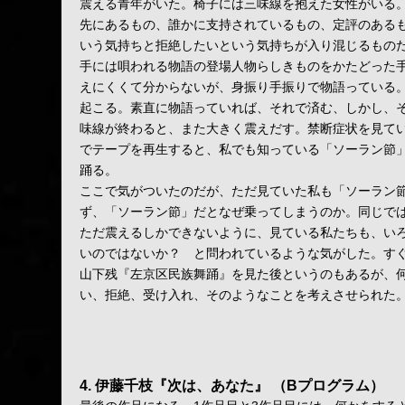
震える青年がいた。椅子には三味線を抱えた女性がいる
先にあるもの、誰かに支持されているもの、定評のある
いう気持ちと拒絶したいという気持ちが入り混じるもの
手には唄われる物語の登場人物らしきものをかたどった
えにくくて分からないが、身振り手振りで物語っている
起こる。素直に物語っていれば、それで済む、しかし、
味線が終わると、また大きく震えだす。禁断症状を見て
でテープを再生すると、私でも知っている「ソーラン節
踊る。
ここで気がついたのだが、ただ見ていた私も「ソーラン
ず、「ソーラン節」だとなぜ乗ってしまうのか。同じで
ただ震えるしかできないように、見ている私たちも、い
いのではないか？ と問われているような気がした。す
山下残『左京区民族舞踊』を見た後というのもあるが、
い、拒絶、受け入れ、そのようなことを考えさせられた
4. 伊藤千枝『次は、あなた』
（Bプログラム）