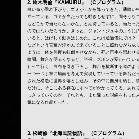
2. 鈴木明倫『KAMUIRU』
（Cプログラム）
白い布が垂れ下がり、ゴミが上から降ってきた。薄暗い
立っている。ゴミが当たっても動きもせずに。固そうな
もどこかで当たらないかな、と期待していると、当たっ
のではないだろうか、きっと、ジャン・ジュネのように
いると、はげしく動きはじめた。これは通過儀礼では？
などという言葉が浮かんで来ていることに照れながら成
ように、体を何度も転倒させながら、死と再生を思わせ
暗闇。舞台が明るくなると、半裸、ズボンが変わってい
わって行く。白布を引き下ろし、舞台を横断する道のよ
一つ一つ丁寧に場面を考えて実現していっている舞台だ
された構造に世界を落とし込み、その中に自身を晒し、
だけに、そこにある存在にすべてがかかってくる。あれ
っきっていくのか、それとも、また違った視線をもった
気になる作品だった。
3. 松崎修『北海民謡物語』
（Cプログラム）