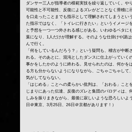
ダンサー三人が指導者の模範実技を繰り返していく。や
可能性と不可能性、反復によるズレがどことなく滑稽に
を口走ったことまでも指示として理解されてしまうとい
た指示ではなく、「トイレに行きたい」というイメージ
と予想を一つ一つ外される感じがある。いわゆるベタに
葉になり、1人だけが理解する。そのような仕掛けや謎
んで行く。
「何をしているんだろう？」という疑問も、稽古が中断
れる。そのあとに、混沌としたダンスに仕上がっていく
事かをしたかのように終わる。見せられたのは、何かを
る方も分からないようになりながら、ごちゃごちゃして
気がしてならない。
「はじめる」ことへの柔らかい批判は、「おわる」こと
じまりにあった伝達、反復のズレと集団のパロディは、
しみを振りまきながら、最後に寂しいような恐ろしいよう
日＠東京、3月25日、26日＠京都があります！）