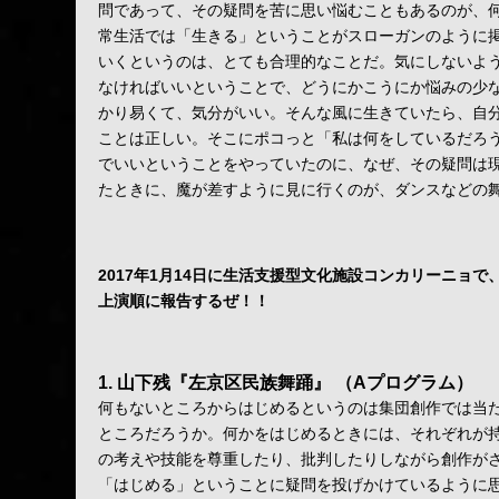
問であって、その疑問を苦に思い悩むこともあるのが、
常生活では「生きる」ということがスローガンのように
いくというのは、とても合理的なことだ。気にしないよ
なければいいということで、どうにかこうにか悩みの少
かり易くて、気分がいい。そんな風に生きていたら、自
ことは正しい。そこにポコっと「私は何をしているだろ
でいいということをやっていたのに、なぜ、その疑問は
たときに、魔が差すように見に行くのが、ダンスなどの
2017年1月14日に生活支援型文化施設コンカリーニョ
上演順に報告するぜ！！
1. 山下残『左京区民族舞踊』
（Aプログラム）
何もないところからはじめるというのは集団創作では当
ところだろうか。何かをはじめるときには、それぞれが
の考えや技能を尊重したり、批判したりしながら創作が
「はじめる」ということに疑問を投げかけているように